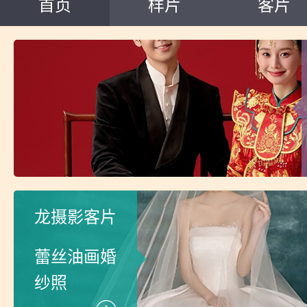
首页
样片
客片
龙摄影客片
蕾丝油画婚
纱照