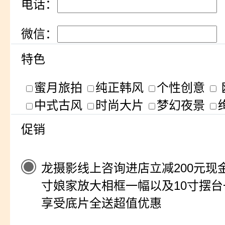
电话：
微信：
特色
蜜月旅拍
纯正韩风
个性创意
中式古风
时尚大片
梦幻夜景
促销
龙摄影线上咨询进店立减200元现金
寸娘家放大相框一幅以及10寸摆
享受底片全送超值优惠